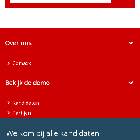
Over ons
Comaxx
Bekijk de demo
Kandidaten
Partijen
Gemeenten
Welkom bij alle kandidaten
Aandachtsgebieden