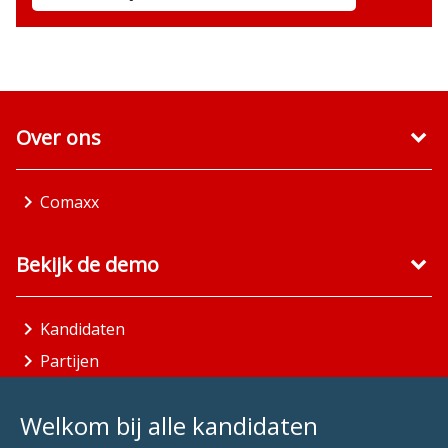
Over ons
Comaxx
Bekijk de demo
Kandidaten
Partijen
Gemeenten
Welkom bij alle kandidaten
Aandachtsgebieden