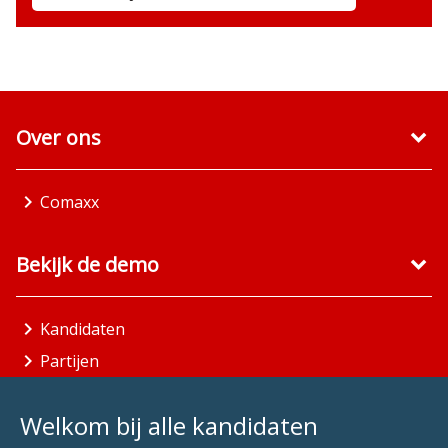
Over ons
Comaxx
Bekijk de demo
Kandidaten
Partijen
Gemeenten
Welkom bij alle kandidaten
Aandachtsgebieden