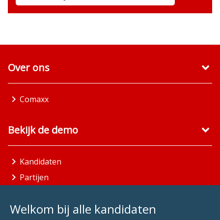
Over ons
Comaxx
Bekijk de demo
Kandidaten
Partijen
Gemeenten
Welkom bij alle kandidaten
Aandachtsgebieden