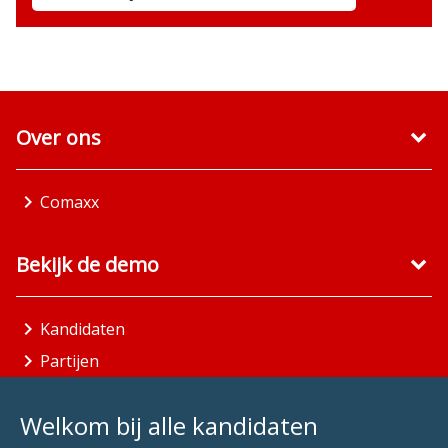
Over ons
Comaxx
Bekijk de demo
Kandidaten
Partijen
Gemeenten
Welkom bij alle kandidaten
Aandachtsgebieden