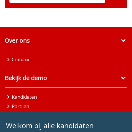
Over ons
Comaxx
Bekijk de demo
Kandidaten
Partijen
Gemeenten
Welkom bij alle kandidaten
Aandachtsgebieden